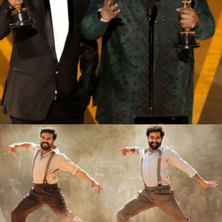
Web Story
भारत की फिल्म RRR के
गाने नाटु-नाटु को ऑस्कर
अवॉर्ड मिल गया है।