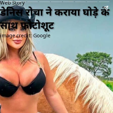
Web Story
डेनिस रोचा ने कराया घोड़े के
साथ फोटोशूट
image credit: Google