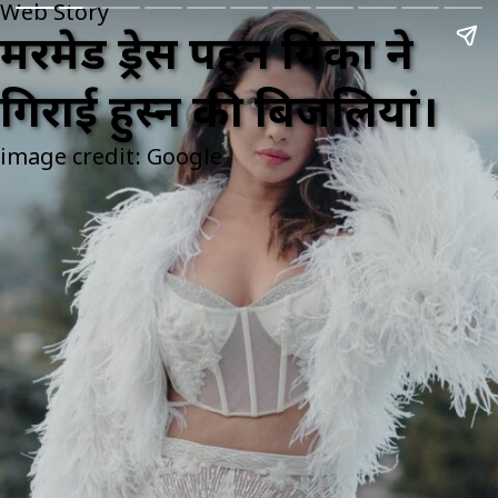
Web Story
मरमेड ड्रेस पहन प्रियंका ने
गिराई हुस्न की बिजलियां।
image credit: Google