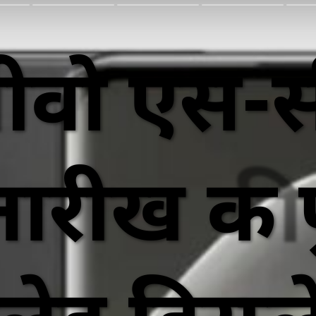
ीवो एस-स
तारीख की प