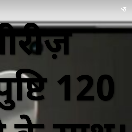
ीरीज़
ुष्टि 120