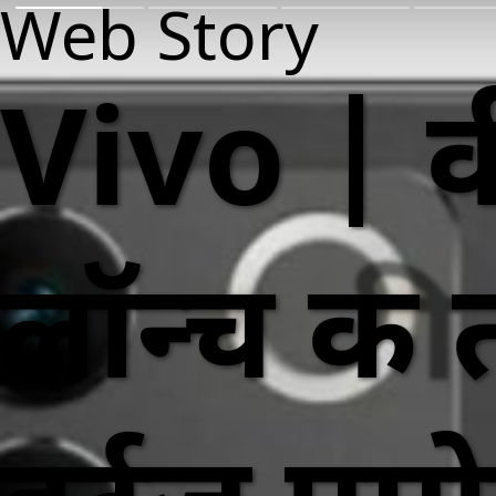
Web Story
Vivo | व
लॉन्च की 