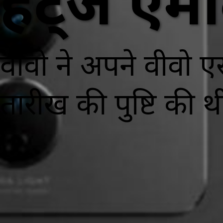
हर्ट्ज एमो
वीवो ने अपने वीवो ए
तारीख की पुष्टि की थ