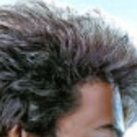
ं Prime
ुई।