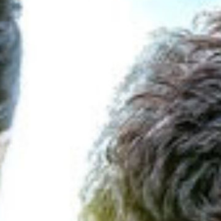
ाषाओं मे
 रिलीज ह
oogle