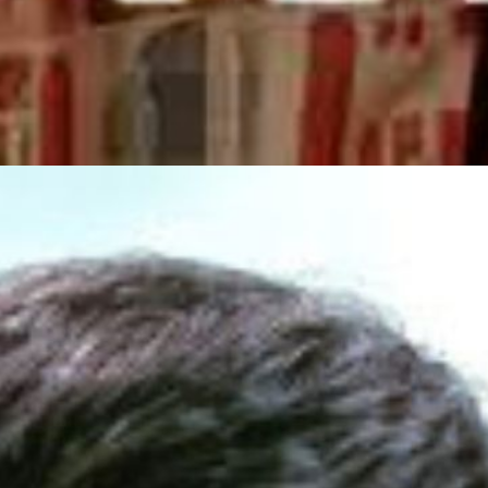
Web Story
Varisu ब