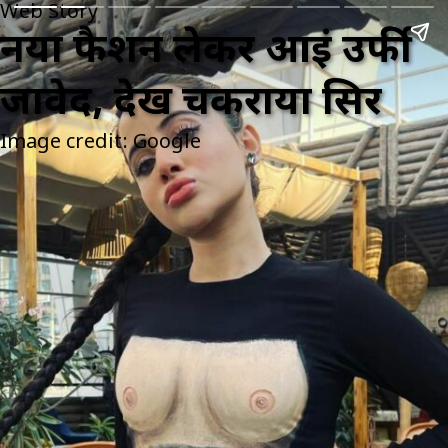
Web Story
नया फैशन लेकर आईं उर्फी
जावेद, देख चकराया सिर
Image credit: Google