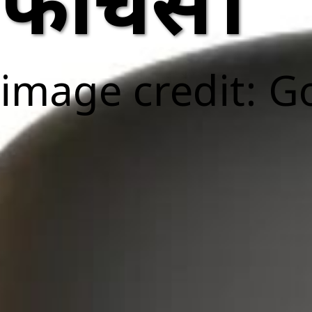
फीचर्स।
image credit: G