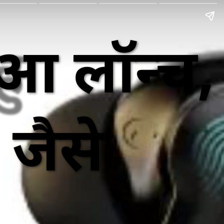
आ लॉन्च,
जैसे