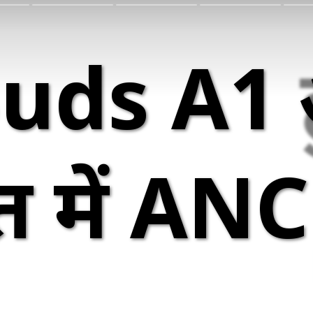
ds A1 हु
में ANC 