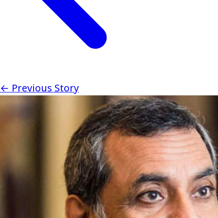
← Previous Story