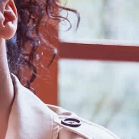
साथ–साथ
ो लेकर