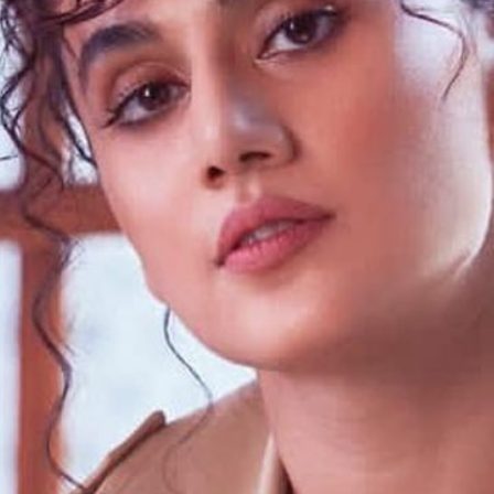
्मों के 
न सेंस क
 हैं।
oogle