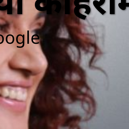
या कोहरा
oogle