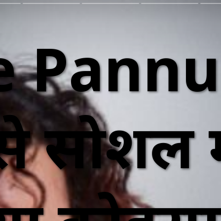
 Pannu क
से सोशल 