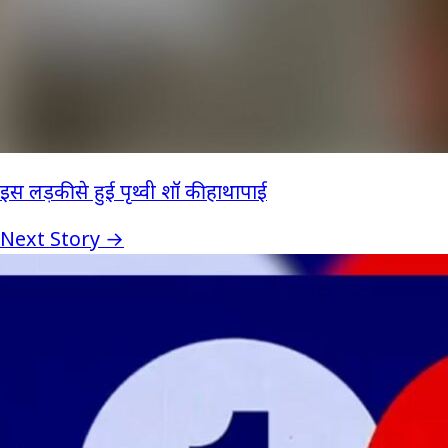
इस लड़की से हुई पृथ्वी शॉ की हाथापाई
Next Story →