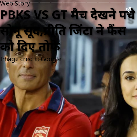
Web Story
PBKS VS GT मैच देखने पहुंचे
सोनू सूद,प्रीति जिंटा ने फैंस
को दिए तोफे
Image credit: Google