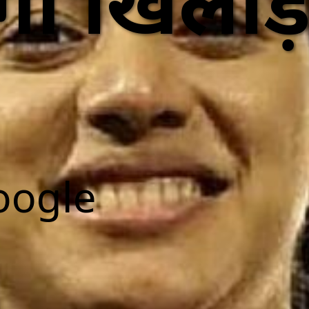
ी खिलाड़ी
।
oogle