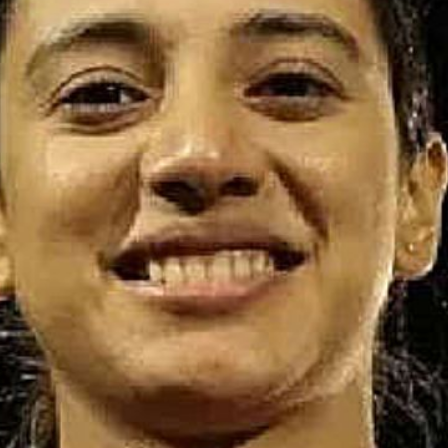
ी खिलाड़ी
।
oogle