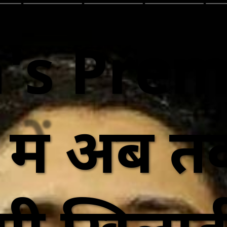
s Prem
में अब त