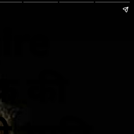
ire
क की