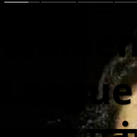
Web Story
Women'
League 