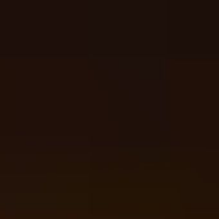
 दीपक
ली मनाई