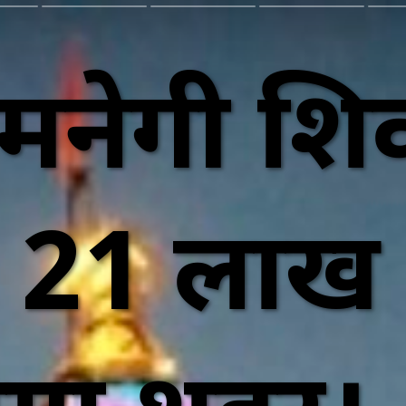
ं मनेगी शि
 21 लाख द