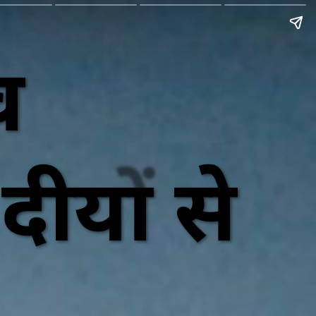
व
ीयों से