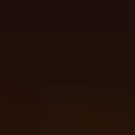
ें 21 लाख
िव दीपाव