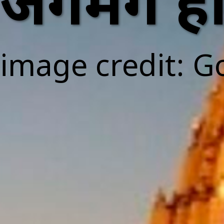
जगमग हो
image credit: G