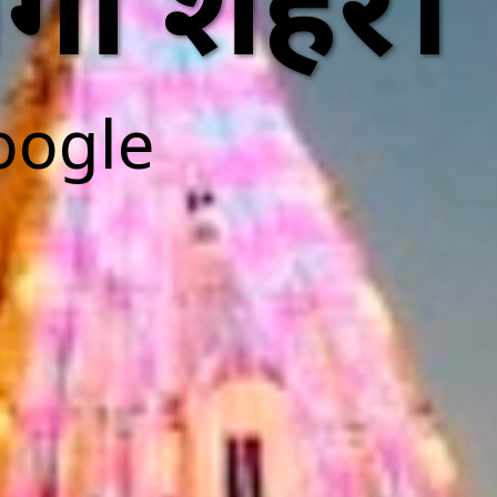
गा शहर।
oogle