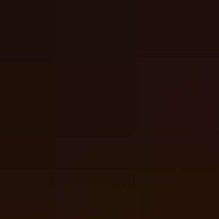
उज्जैन म
लगाकर श
जाएगी।