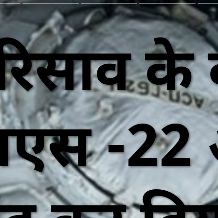
रिसाव के
स -22 अंत