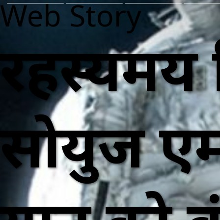
Web Story
रहस्यमय 
सोयुज एमए