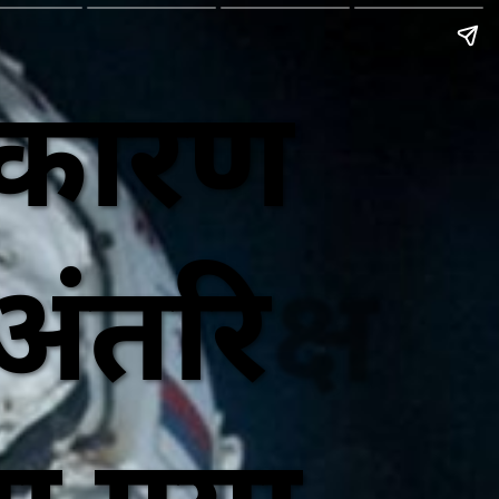
 कारण
रिक्ष