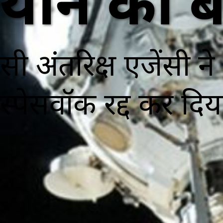
यान को ब
रूसी अंतरिक्ष एजेंसी 
स्पेसवॉक रद्द कर दिय