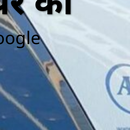
ेयर की
oogle