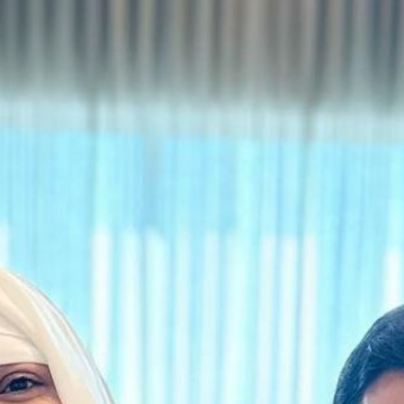
साथ उमरा
oogle