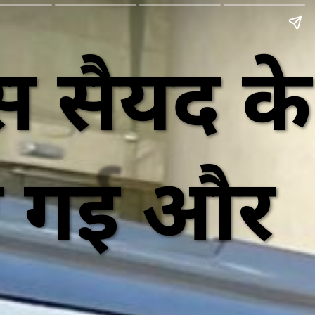
 सैयद के
ए गई और