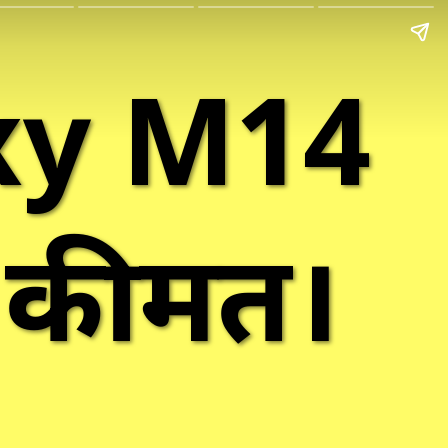
xy M14
ं कीमत।