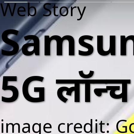
Web Story
Samsun
5G लॉन्च 
image credit: G