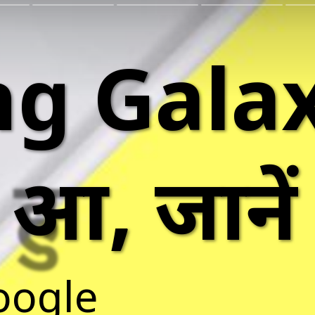
g Gala
हुआ, जाने
oogle