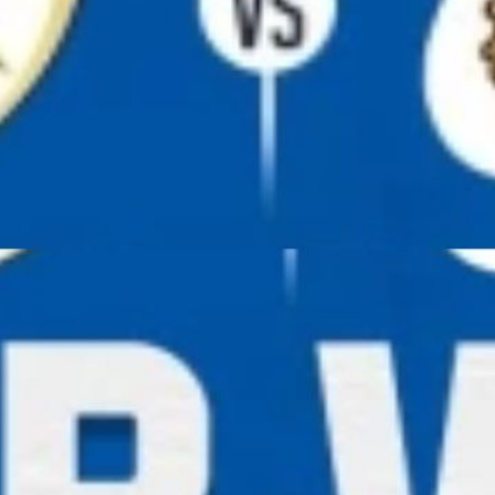
के खिलाफ
य हासिल क
oogle