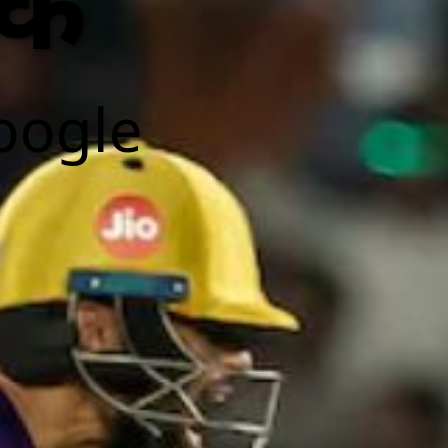
िक
oogle