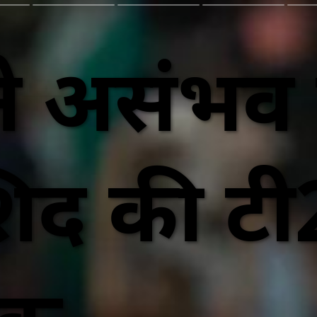
ह ने असंभ
िद की टी2