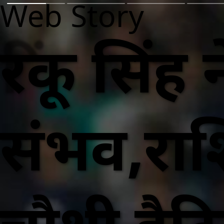
Web Story
रिंकू सिं
संभव,राश