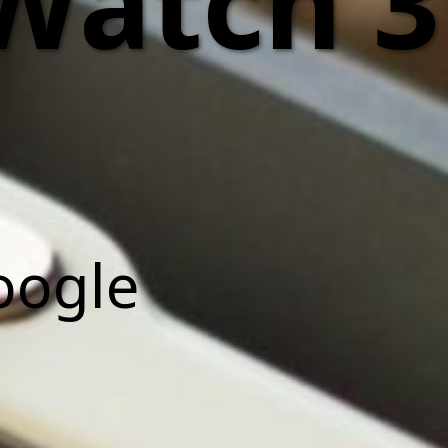
atch 3 
oogle