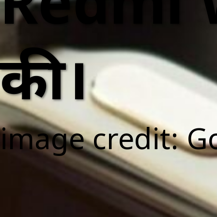
Redmi W
की।
image credit: G