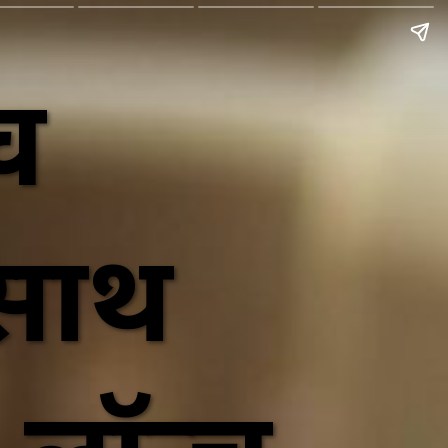
च
 साथ