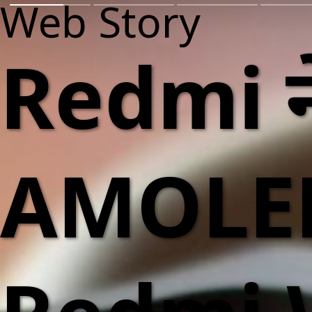
Web Story
Redmi ने
AMOLED स