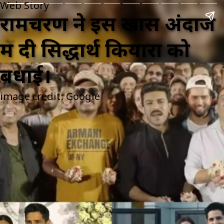
Web Story
रामचरण ने इस खास अंदाज
में दी सिद्धार्थ कियारा को
बधाई।
image credit: Google