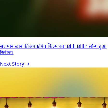
सलमान खान की अपकमिंग फिल्म का 'Billi Billi' सॉन्ग हुआ
रिलीज।
Next Story →