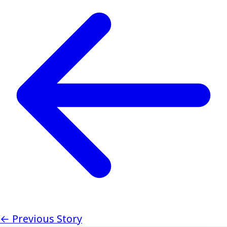
← Previous Story