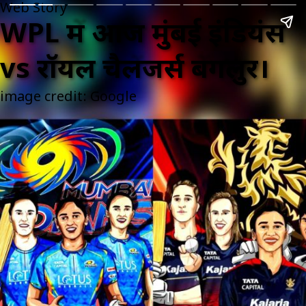
Web Story
WPL में आज मुंबई इंडियंस
vs रॉयल चैलेंजर्स बेंगलुर।
image credit: Google