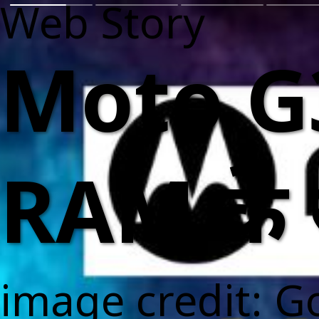
Web Story
Moto G
RAM के स
image credit: G