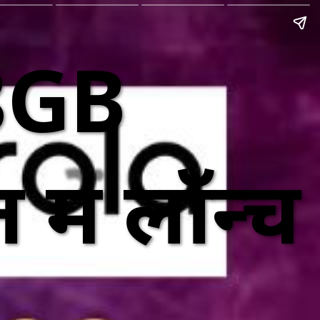
8GB
ें लॉन्च