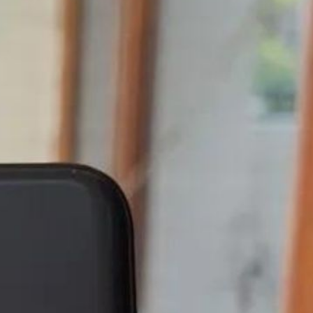
ेरिएंट
लॉन्च