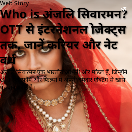
Web Story
Who is अंजलि सिवारमन?
OTT से इंटरनेशनल प्रोजेक्ट्स
तक, जानें करियर और नेट
वर्थ
अंजलि सिवारमन एक भारतीय अभिनेत्री और मॉडल हैं, जिन्होंने
OTT प्लेटफॉर्म और फिल्मों में अपनी दमदार एक्टिंग से खास
पहचान बनाई है।