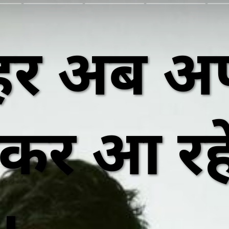
र अब अपन
ेकर आ रहे