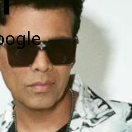
।
oogle