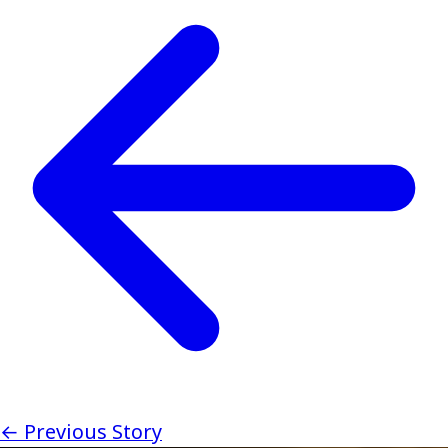
← Previous Story