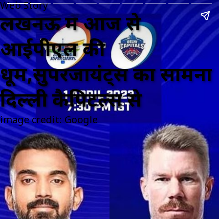
Web Story
लखनऊ में आज से
आईपीएल की
धूम,सुपरजायंट्स का सामना
दिल्ली कैपिटल्स से
image credit: Google