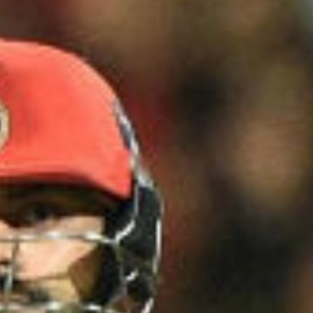
73 रन