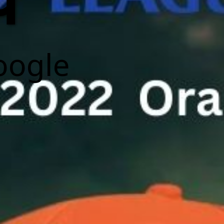
प
oogle