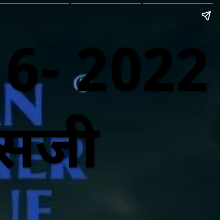
16- 2022
 सजी