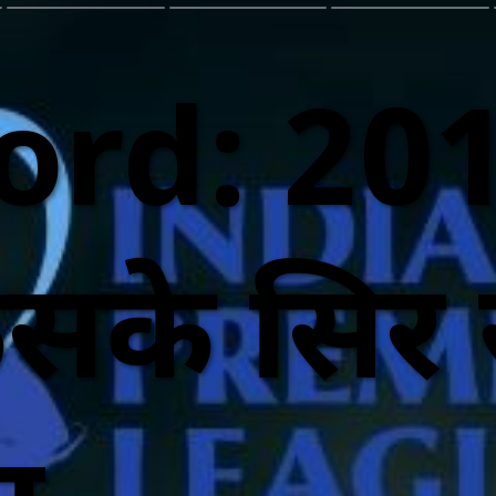
ord: 20
सके सिर