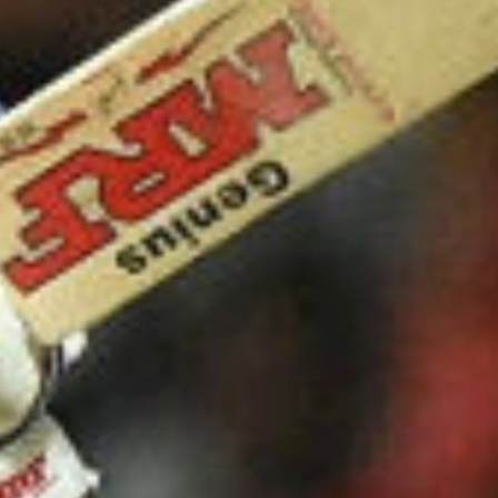
आरसीबी 
बनाए
image credit: G