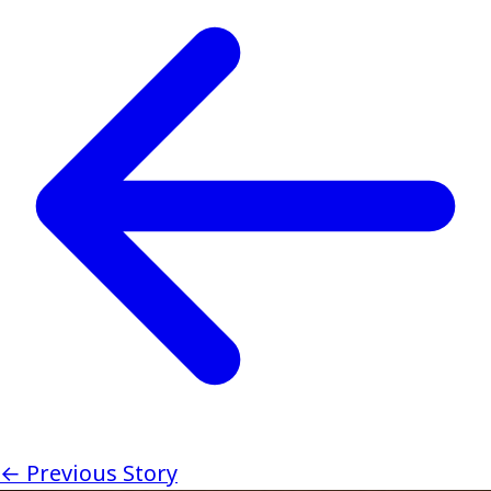
← Previous Story