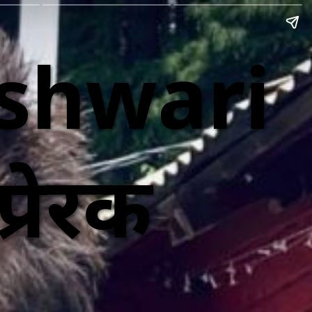
shwari
प्रेरक