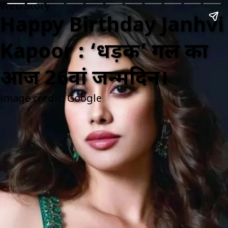
Web Story
Happy Birthday Janhvi
Kapoor : ‘धड़क’ गर्ल का
आज 26वां जन्मदिन।
image credit: Google