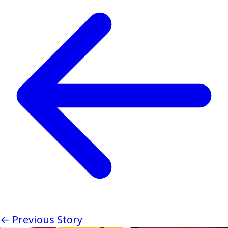
← Previous Story