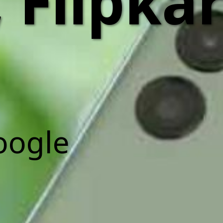
, Flipkar
oogle