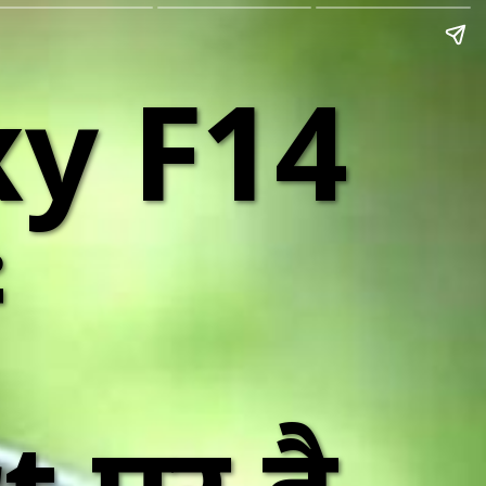
y F14
ं