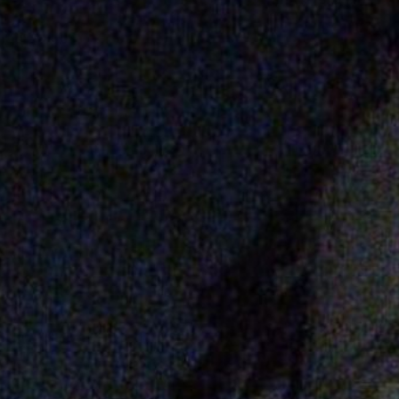
ी भूकंप स
ा 5000 स
oogle