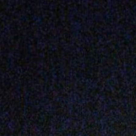
विनाशकार
की संख्य
गई है।
image credit: G