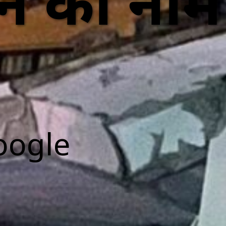
े का नाम 
oogle