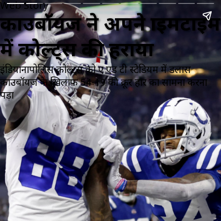
Web Story
काउबॉयज ने अपने प्राइमटाइम
में कोल्ट्स की हराया
इंडियानापोलिस कोल्ट्स को ए एंड टी स्टेडियम में डलास
काउबॉयज के खिलाफ 54-19 की क्रूर हार का सामना करना
पड़ा