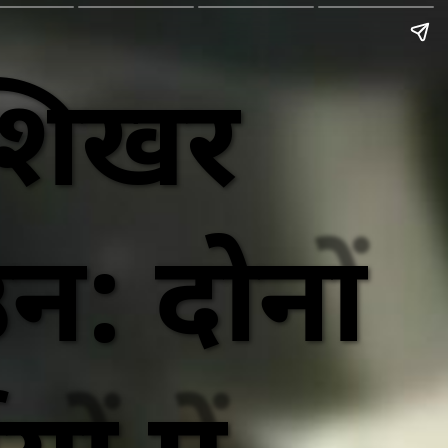
 शिखर
न: दोनों