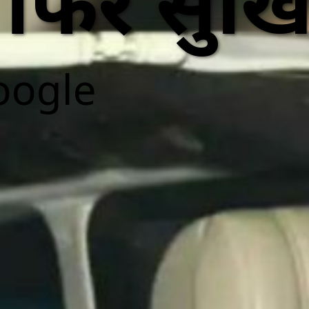
र सुर्खियो
oogle