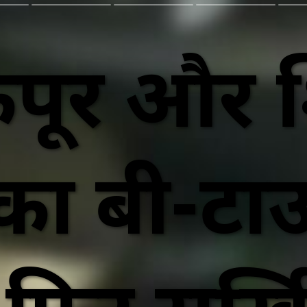
 कपूर और
का बी-टाउ