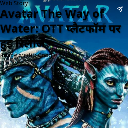
Web Story
Avatar The Way of
Water: OTT प्लैटफॉर्म पर
हुई रिलीज
image credit: Google