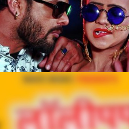
Web Story
‘लॉलीपॉप लागेलू’ , गाना
भारत के भोजपुरी भाषी क्षेत्रों
में बहुत लोकप्रिय है।
Image credit: Google